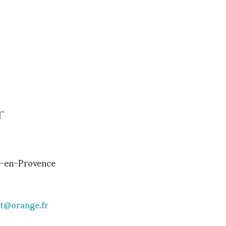
r
x-en-Provence
at@orange.fr