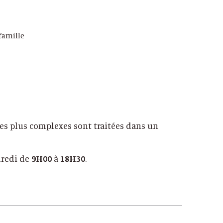
 famille
les plus complexes sont traitées dans un
dredi de
9H00
à
18H30
.